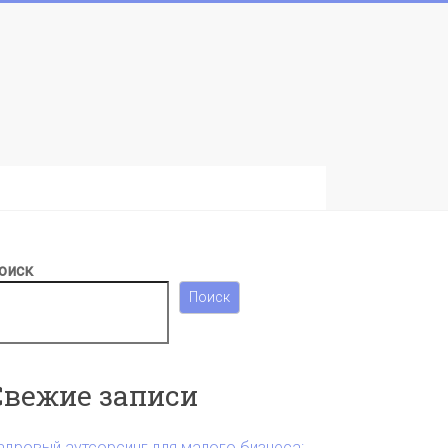
оиск
Поиск
Свежие записи
адровый аутсорсинг для малого бизнеса: