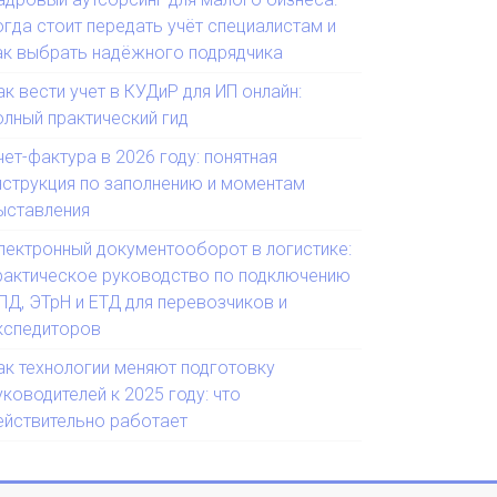
огда стоит передать учёт специалистам и
ак выбрать надёжного подрядчика
ак вести учет в КУДиР для ИП онлайн:
олный практический гид
чет-фактура в 2026 году: понятная
нструкция по заполнению и моментам
ыставления
лектронный документооборот в логистике:
рактическое руководство по подключению
ПД, ЭТрН и ЕТД для перевозчиков и
кспедиторов
ак технологии меняют подготовку
уководителей к 2025 году: что
ействительно работает